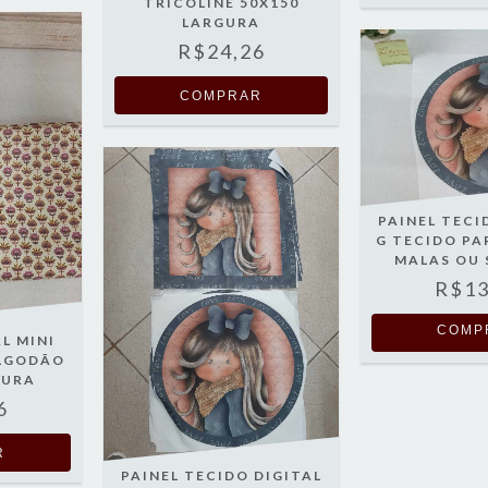
TRICOLINE 50X150
LARGURA
R$24,26
PAINEL TECI
G TECIDO PA
MALAS OU
R$13
COMP
L MINI
ALGODÃO
GURA
6
PAINEL TECIDO DIGITAL