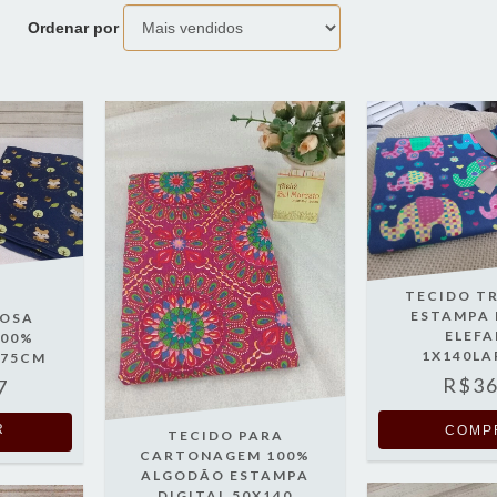
Ordenar por
TECIDO T
ESTAMPA 
POSA
ELEF
100%
1X140L
X75CM
R$36
7
R
TECIDO PARA
CARTONAGEM 100%
ALGODÃO ESTAMPA
DIGITAL 50X140