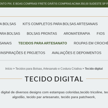
ENTO PIX. E BOAS COMPRAS! FRETE GRÁTIS COMPRAS ACIMA 350,00 SUDESTE SP 
A BOLSAS
KITS COMPLETOS PARA BOLSAS ARTESANAIS
ARA BOLSAS
BOLSAS PRONTAS
AROMATERAPIA
FIOS
SANAIS
TECIDOS PARA ARTESANATO
ROUPAS EM CROCH
INSPIRAÇÕES E PROJETOS
AVALIAÇÕES E DEPOIMENTOS
Início
>
Tecidos para Bolsas, Artesanato e Costura Criativa
>
Tecido digital
TECIDO DIGITAL
 digital de diversos designs com estampas coloridas,tecido tricoline, te
algodão, tecido par artesanato, tecido para patchwork,