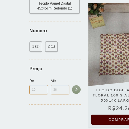
Tecido Painel Digital
45x45cm Redondo (1)
Numero
1 (1)
2 (1)
Preço
De
Até
TECIDO DIGITA
FLORAL 100 % 
50X140 LAR
R$24,2