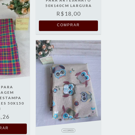
PARA ARTESANATO
50X140CM LARGURA
R$18,00
COMPRAR
 PARA
NAGEM
 ESTAMPA
ES 50X150
M
,26
RAR
4 CORES