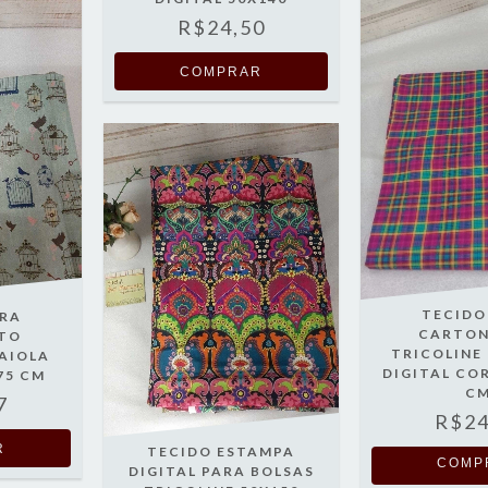
R$24,50
TECIDO
ARA
CARTO
TO
TRICOLINE
AIOLA
DIGITAL COR
75 CM
C
7
R$24
TECIDO ESTAMPA
COMP
DIGITAL PARA BOLSAS