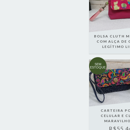
BOLSA CLUTH M
COM ALÇA DE
LEGÍTIMO L
SEM
ESTOQUE
CARTEIRA P
CELULAR E C
MARAVILH
R$55,4