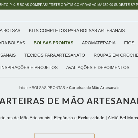
ENTO PIX. E BOAS COMPRAS! FRETE GRÁTIS COMPRAS ACIMA 350,00 SUDESTE SP 
A BOLSAS
KITS COMPLETOS PARA BOLSAS ARTESANAIS
ARA BOLSAS
BOLSAS PRONTAS
AROMATERAPIA
FIOS
SANAIS
TECIDOS PARA ARTESANATO
ROUPAS EM CROCH
INSPIRAÇÕES E PROJETOS
AVALIAÇÕES E DEPOIMENTOS
Início
>
BOLSAS PRONTAS
>
Carteiras de Mão Artesanais
ARTEIRAS DE MÃO ARTESANA
rteiras de Mão Artesanais | Elegância e Exclusividade | Ateliê Bel Marc