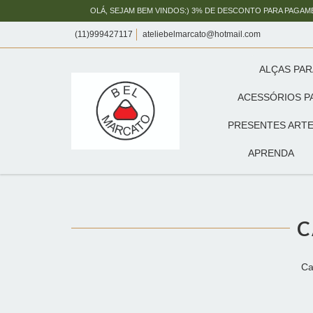
OLÁ, SEJAM BEM VINDOS:) 3% DE DESCONTO PARA PAGAM
(11)999427117
ateliebelmarcato@hotmail.com
ALÇAS PAR
ACESSÓRIOS P
PRESENTES ARTE
APRENDA
C
Ca