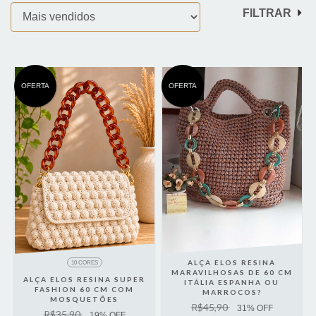
FILTRAR
OFERTA
OFERTA
ALÇA ELOS RESINA
10 CORES
MARAVILHOSAS DE 60 CM
ALÇA ELOS RESINA SUPER
ITÁLIA ESPANHA OU
FASHION 60 CM COM
MARROCOS?
MOSQUETÕES
R$45,90
31
% OFF
R$35,90
19
% OFF