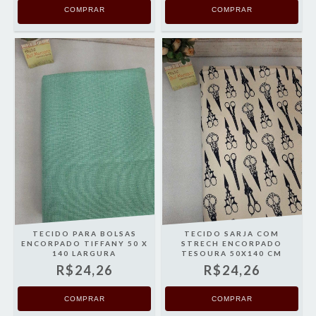
COMPRAR
COMPRAR
TECIDO PARA BOLSAS
TECIDO SARJA COM
ENCORPADO TIFFANY 50 X
STRECH ENCORPADO
140 LARGURA
TESOURA 50X140 CM
R$24,26
R$24,26