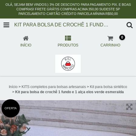
OLÁ, SEJAM BEM VINDOS:) 3% DE DESCONTO PARA PAGAMENTO PIX. E BOAS
COMPRAS! FRETE GRÁTIS COMPRAS ACIMA 350,00 SUDESTE SP
PARCELAMENTO CARTÃO CRÉDITO PARCELA MÍNIMA R$50,00
KIT PARA BOLSA DE CROCHÊ 1 FUNDO E 1 ALÇA ELOS VERDE ESMERALDA
0
INÍCIO
PRODUTOS
CARRINHO
Início
>
KITS completos para bolsas artesanais
>
Kit para bolsa sintético
>
Kit para bolsa de crochê 1 fundo e 1 alça elos verde esmeralda
OFERTA