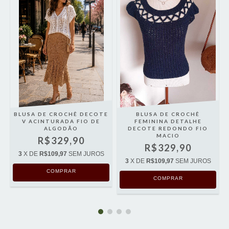
BLUSA DE CROCHÊ DECOTE
BLUSA DE CROCHÊ
A
V ACINTURADA FIO DE
FEMININA DETALHE
ALGODÃO
DECOTE REDONDO FIO
MACIO
R$329,90
R$329,90
3
X DE
R$109,97
SEM JUROS
3
X DE
R$109,97
SEM JUROS
COMPRAR
COMPRAR