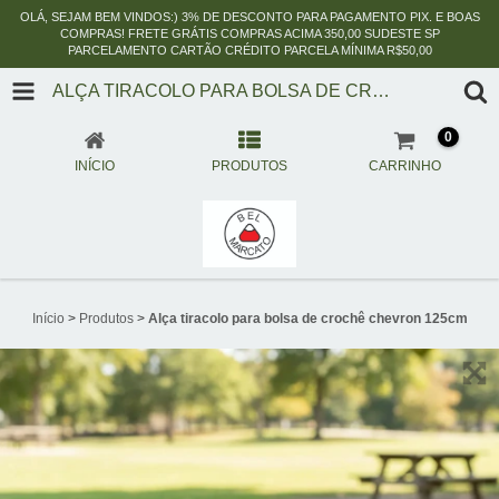
OLÁ, SEJAM BEM VINDOS:) 3% DE DESCONTO PARA PAGAMENTO PIX. E BOAS
COMPRAS! FRETE GRÁTIS COMPRAS ACIMA 350,00 SUDESTE SP
PARCELAMENTO CARTÃO CRÉDITO PARCELA MÍNIMA R$50,00
ALÇA TIRACOLO PARA BOLSA DE CROCHÊ CHEVRON 125CM
0
INÍCIO
PRODUTOS
CARRINHO
Início
>
Produtos
>
Alça tiracolo para bolsa de crochê chevron 125cm