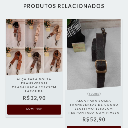
PRODUTOS RELACIONADOS
ALÇA PARA BOLSA
TRANSVERSAL
TRABALHADA 125X3CM
LARGURA
5 CORES
R$32,90
O
ALÇA PARA BOLSA
TRANSVERSAL DE COURO
LEGITIMO 125X2CM
COMPRAR
PESPONTADA COM FIVELA
R$52,90